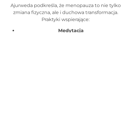
Ajurweda podkreśla, że menopauza to nie tylko
zmiana fizyczna, ale i duchowa transformacja.
Praktyki wspierające:
Medytacja
Dziennik wdzięczności
– zmiana
perspektywy
Rytuały przejścia
– symboliczne uczczenie
zmian
Menopauza jako nowy
początek
Podejście ajurwedyjskie traktuje menopauzę jako
naturalny proces, który – odpowiednio wspierany –
może stać się okresem odnowy i głębszego