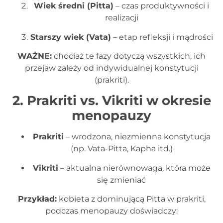
Wiek średni (Pitta)
– czas produktywności i
realizacji
Starszy wiek (Vata)
– etap refleksji i mądrości
WAŻNE:
chociaż te fazy dotyczą wszystkich, ich
przejaw zależy od indywidualnej konstytucji
(prakriti).
2. Prakriti vs. Vikriti w okresie
menopauzy
Prakriti
– wrodzona, niezmienna konstytucja
(np. Vata-Pitta, Kapha itd.)
Vikriti
– aktualna nierównowaga, która może
się zmieniać
Przykład:
kobieta z dominującą Pitta w prakriti,
podczas menopauzy doświadczy: