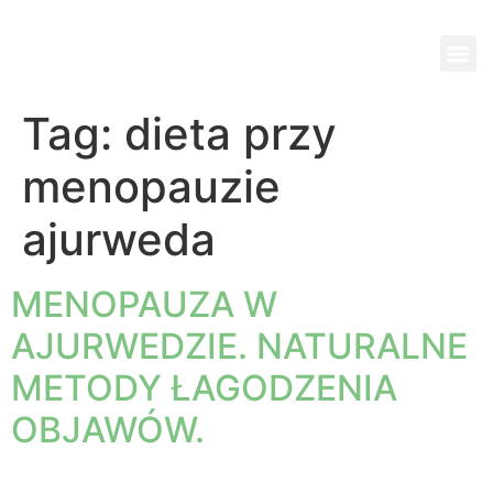
Wi
Pok
Ko
Pa
Jed
Tag:
dieta przy
menopauzie
ajurweda
MENOPAUZA W
AJURWEDZIE. NATURALNE
METODY ŁAGODZENIA
OBJAWÓW.