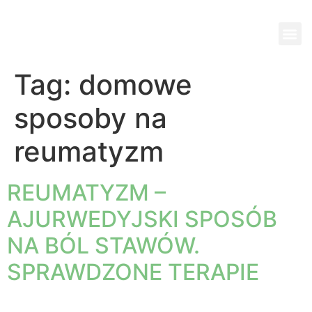
Wi
Pok
Ko
Pa
Jed
Tag:
domowe
sposoby na
reumatyzm
REUMATYZM –
AJURWEDYJSKI SPOSÓB
NA BÓL STAWÓW.
SPRAWDZONE TERAPIE