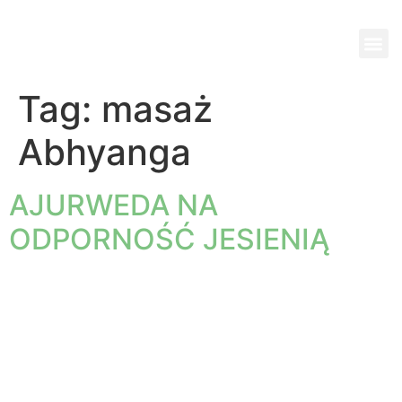
Wi
Pok
Ko
Pa
Jed
Tag:
masaż
Abhyanga
AJURWEDA NA
ODPORNOŚĆ JESIENIĄ