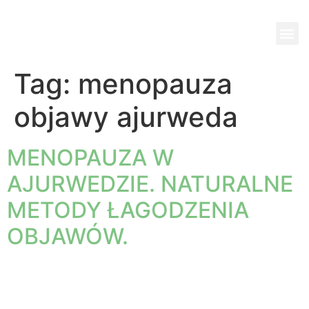
Wi
Pok
Ko
Pa
Jed
Tag:
menopauza
objawy ajurweda
MENOPAUZA W
AJURWEDZIE. NATURALNE
METODY ŁAGODZENIA
OBJAWÓW.