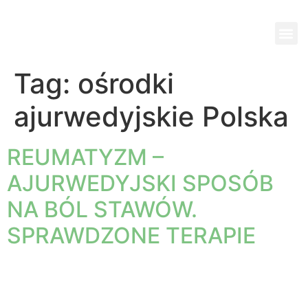
Wi
Pok
Ko
Pa
Jed
Tag:
ośrodki
ajurwedyjskie Polska
REUMATYZM –
AJURWEDYJSKI SPOSÓB
NA BÓL STAWÓW.
SPRAWDZONE TERAPIE