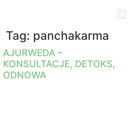
Wi
Pok
Ko
Pa
Jed
Tag:
panchakarma
AJURWEDA –
KONSULTACJE, DETOKS,
ODNOWA