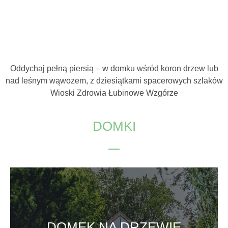
Oddychaj pełną piersią – w domku wśród koron drzew lub
nad leśnym wąwozem, z dziesiątkami spacerowych szlaków
Wioski Zdrowia Łubinowe Wzgórze
DOMKI
Zobacz szczegóły
DOMEK NA DRZEWIE