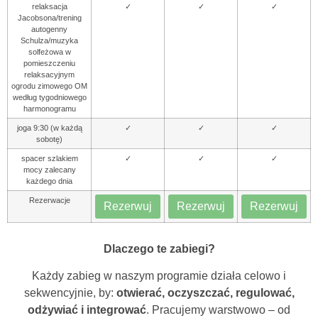
relaksacja
✓
✓
✓
Jacobsona/trening
autogenny
Schulza/muzyka
solfeżowa w
pomieszczeniu
relaksacyjnym
ogrodu zimowego OM
według tygodniowego
harmonogramu
joga 9:30 (w każdą
✓
✓
✓
sobotę)
spacer szlakiem
✓
✓
✓
mocy zalecany
każdego dnia
Rezerwacje
Rezerwuj
Rezerwuj
Rezerwuj
Dlaczego te zabiegi?
Każdy zabieg w naszym programie działa celowo i
sekwencyjnie, by:
otwierać, oczyszczać, regulować,
odżywiać i integrować
. Pracujemy warstwowo – od