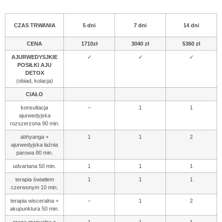
CZAS TRWANIA
5 dni
7 dni
14 dni
CENA
1710zł
3040 zł
5360 zł
AJURWEDYSJKIE
✓
✓
✓
POSIŁKI AJU
DETOX
(obiad, kolacja)
CIAŁO
konsultacja
–
1
1
ajurwedyjska
rozszerzona 90 min.
abhyanga +
1
1
2
ajurwedyjska łaźnia
parowa 80 min.
udvartana 50 min.
1
1
1
terapia światłem
1
1
1
czerwonym 10 min.
terapia wisceralna +
–
1
2
akupunktura 50 min.
praca manualna z
1
1
1