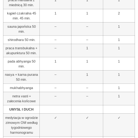
miednicą 30 min.
kąpiel czakralna 45
1
1
2
min. 45 min.
sauna japońska 50
–
–
1
min.
shirodhara 50 min.
–
–
1
praca transbukalna +
–
1
1
akupunktura 50 min.
pada abhyanga 50
1
1
1
min.
nasya + karna purana
–
1
1
50 min.
mukhabhyanga
–
–
1
netra vasti +
–
–
1
zalecenia końcowe
UMYSŁ I DUCH
medytacja w ogrodzie
✓
✓
✓
zimowym OM według
tygodniowego
harmonogramu