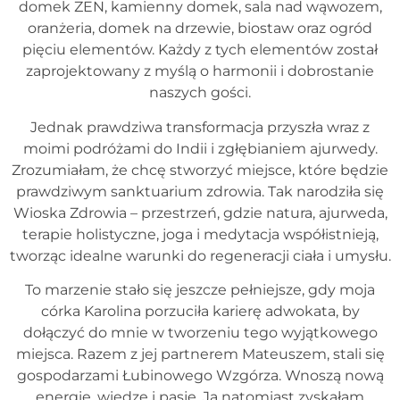
domek ZEN, kamienny domek, sala nad wąwozem,
oranżeria, domek na drzewie, biostaw oraz ogród
pięciu elementów. Każdy z tych elementów został
zaprojektowany z myślą o harmonii i dobrostanie
naszych gości.
Jednak prawdziwa transformacja przyszła wraz z
moimi podróżami do Indii i zgłębianiem ajurwedy.
Zrozumiałam, że chcę stworzyć miejsce, które będzie
prawdziwym sanktuarium zdrowia. Tak narodziła się
Wioska Zdrowia – przestrzeń, gdzie natura, ajurweda,
terapie holistyczne, joga i medytacja współistnieją,
tworząc idealne warunki do regeneracji ciała i umysłu.
To marzenie stało się jeszcze pełniejsze, gdy moja
córka Karolina porzuciła karierę adwokata, by
dołączyć do mnie w tworzeniu tego wyjątkowego
miejsca. Razem z jej partnerem Mateuszem, stali się
gospodarzami Łubinowego Wzgórza. Wnoszą nową
energię, wiedzę i pasję. Ja natomiast zyskałam