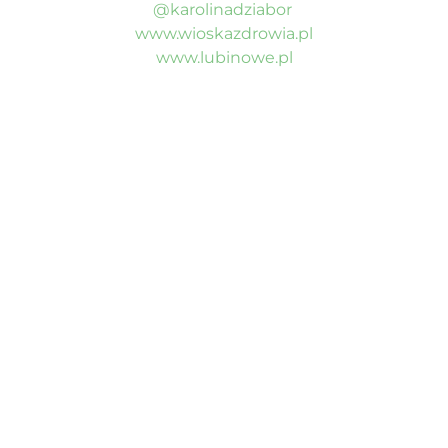
@karolinadziabor
www.wioskazdrowia.pl
www.lubinowe.pl