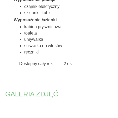
czajnik elektryczny
szklanki, kubki
Wyposażenie łazienki
kabina prysznicowa
toaleta
umywalka
suszarka do włosów
ręczniki
Dostępny cały rok
2 os
GALERIA ZDJĘĆ