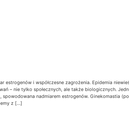
estrogenów i współczesne zagrożenia. Epidemia niewieści
ań – nie tylko społecznych, ale także biologicznych. Jed
, spowodowana nadmiarem estrogenów. Ginekomastia (powi
lemy z […]