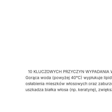
10 KLUCZOWYCH PRZYCZYN WYPADANIA WŁO
Gorąca woda (powyżej 40°C) wypłukuje lipidy
osłabienia mieszków włosowych oraz zaburze
uszkadza białka włosa (np. keratynę), zwięks