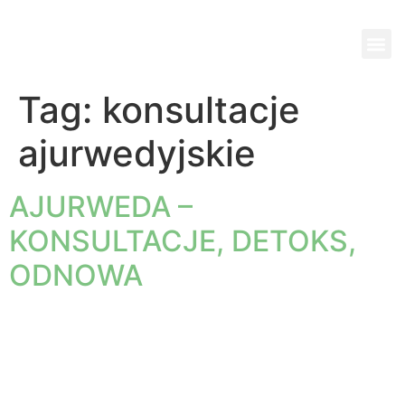
Wi
Pok
Ko
Pa
Jed
Tag:
konsultacje
ajurwedyjskie
AJURWEDA –
KONSULTACJE, DETOKS,
ODNOWA