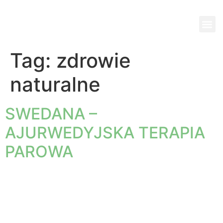
Wi
Pok
Ko
Pa
Jed
Tag:
zdrowie
naturalne
SWEDANA –
AJURWEDYJSKA TERAPIA
PAROWA