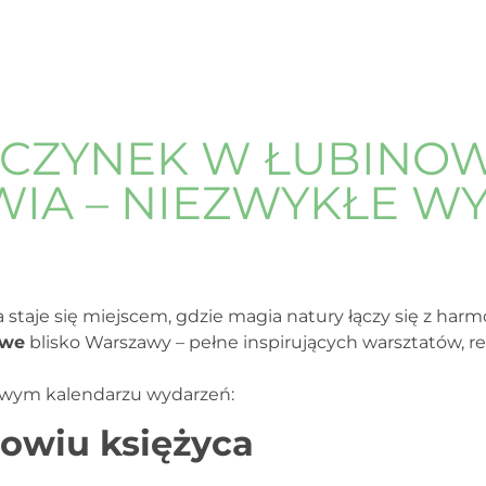
CZYNEK W ŁUBINO
IA – NIEZWYKŁE W
aje się miejscem, gdzie magia natury łączy się z harmo
owe
blisko Warszawy – pełne inspirujących warsztatów, re
owym kalendarzu wydarzeń:
nowiu księżyca