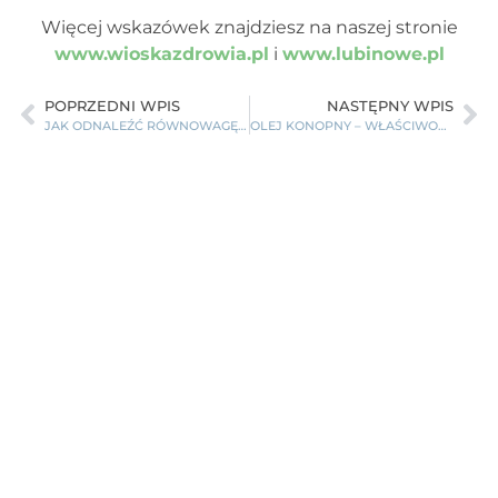
Więcej wskazówek znajdziesz na naszej stronie
www.wioskazdrowia.pl
i
www.lubinowe.pl
POPRZEDNI WPIS
NASTĘPNY WPIS
JAK ODNALEŹĆ RÓWNOWAGĘ JESIENIĄ Z AJURWEDĄ? KOMPLETNY PRZEWODNIK.
OLEJ KONOPNY – WŁAŚCIWOŚCI, ZASTOSOWANIE I KORZYŚCI ZDROWOTNE