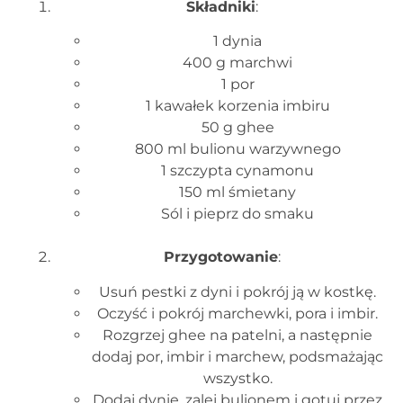
Składniki
:
1 dynia
400 g marchwi
1 por
1 kawałek korzenia imbiru
50 g ghee
800 ml bulionu warzywnego
1 szczypta cynamonu
150 ml śmietany
Sól i pieprz do smaku
Przygotowanie
:
Usuń pestki z dyni i pokrój ją w kostkę.
Oczyść i pokrój marchewki, pora i imbir.
Rozgrzej ghee na patelni, a następnie
dodaj por, imbir i marchew, podsmażając
wszystko.
Dodaj dynię, zalej bulionem i gotuj przez