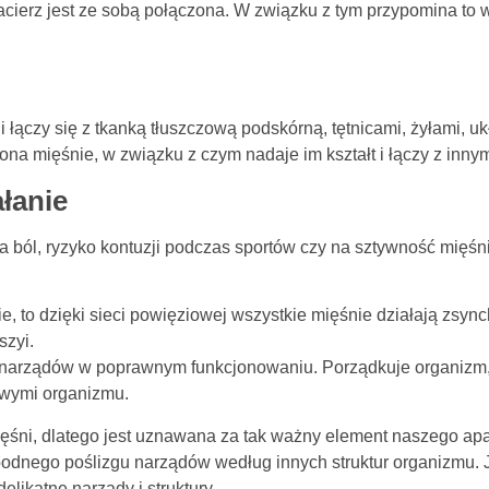
 macierz jest ze sobą połączona. W związku z tym przypomina to 
 i łączy się z tkanką tłuszczową podskórną, tętnicami, żyłami,
 ona mięśnie, w związku z czym nadaje im kształt i łączy z inn
ałanie
na ból, ryzyko kontuzji podczas sportów czy na sztywność mięś
e, to dzięki sieci powięziowej wszystkie mięśnie działają zsyn
szyi.
e narządów w poprawnym funkcjonowaniu. Porządkuje organizm,
owymi organizmu.
ięśni, dlatego jest uznawana za tak ważny element naszego ap
dnego poślizgu narządów według innych struktur organizmu. J
elikatne narządy i struktury.