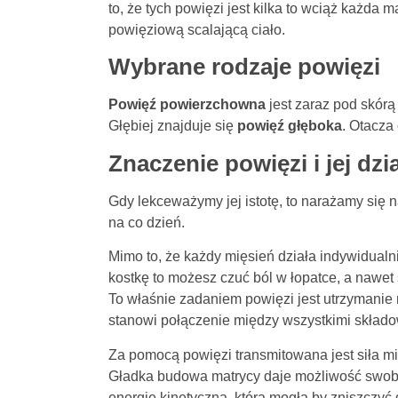
to, że tych powięzi jest kilka to wciąż każda
powięziową scalającą ciało.
Wybrane rodzaje powięzi
Powięź powierzchowna
jest zaraz pod skórą
Głębiej znajduje się
powięź głęboka
. Otacza
Znaczenie powięzi i jej dzi
Gdy lekceważymy jej istotę, to narażamy się 
na co dzień.
Mimo to, że każdy mięsień działa indywidualni
kostkę to możesz czuć ból w łopatce, a nawet 
To właśnie zadaniem powięzi jest utrzymani
stanowi połączenie między wszystkimi skład
Za pomocą powięzi transmitowana jest siła m
Gładka budowa matrycy daje możliwość swobo
energię kinetyczną, która mogła by zniszczyć d